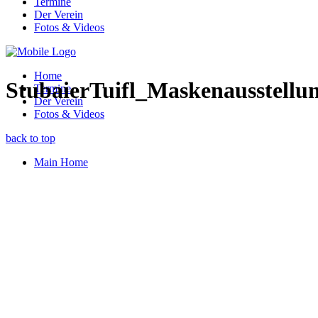
Termine
Der Verein
Fotos & Videos
Home
StubaierTuifl_Maskenausstell
Termine
Der Verein
Fotos & Videos
back to top
Main Home