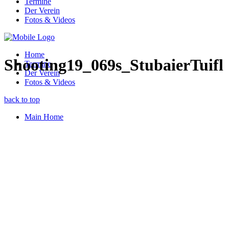
Termine
Der Verein
Fotos & Videos
Home
Shooting19_069s_StubaierTuifl
Termine
Der Verein
Fotos & Videos
back to top
Main Home