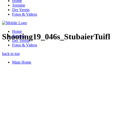
Home
Termine
Der Verein
Fotos & Videos
Home
Shooting19_046s_StubaierTuifl
Termine
Der Verein
Fotos & Videos
back to top
Main Home