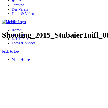
Home
Termine
Der Verein
Fotos & Videos
Home
Shooting_2015_StubaierTuifl_0
Termine
Der Verein
Fotos & Videos
back to top
Main Home