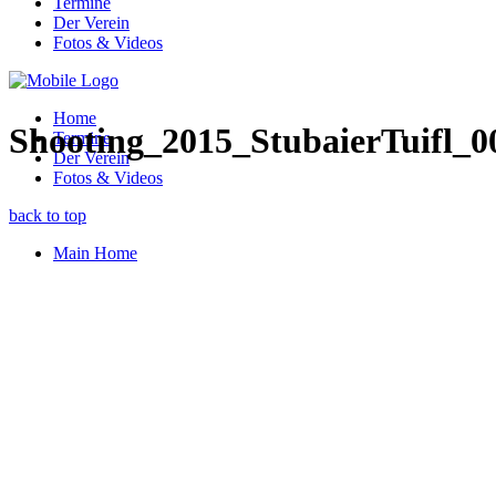
Termine
Der Verein
Fotos & Videos
Home
Shooting_2015_StubaierTuifl_0
Termine
Der Verein
Fotos & Videos
back to top
Main Home