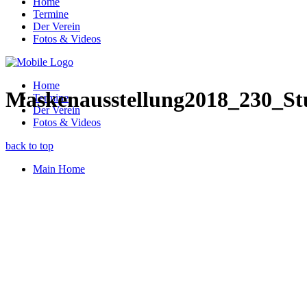
Home
Termine
Der Verein
Fotos & Videos
Home
Maskenausstellung2018_230_Stu
Termine
Der Verein
Fotos & Videos
back to top
Main Home