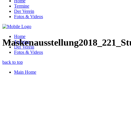
Home
Termine
Der Verein
Fotos & Videos
Home
Maskenausstellung2018_221_Stu
Termine
Der Verein
Fotos & Videos
back to top
Main Home