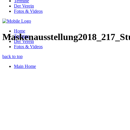
Termine
Der Verein
Fotos & Videos
Home
Maskenausstellung2018_217_Stu
Termine
Der Verein
Fotos & Videos
back to top
Main Home