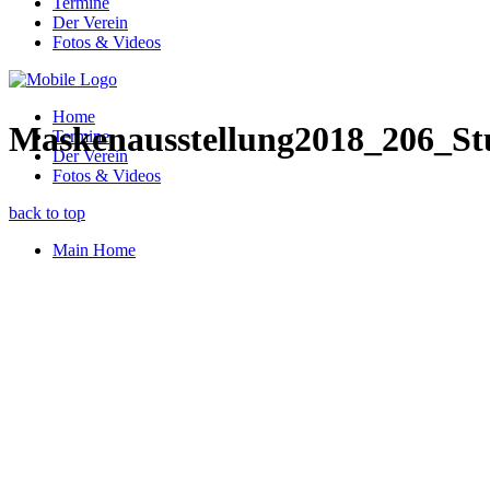
Termine
Der Verein
Fotos & Videos
Home
Maskenausstellung2018_206_Stu
Termine
Der Verein
Fotos & Videos
back to top
Main Home