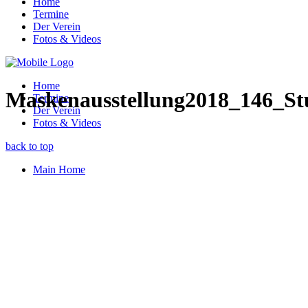
Home
Termine
Der Verein
Fotos & Videos
Home
Maskenausstellung2018_146_Stu
Termine
Der Verein
Fotos & Videos
back to top
Main Home