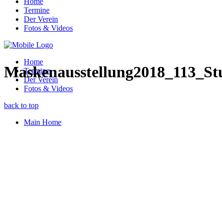
Home
Termine
Der Verein
Fotos & Videos
Home
Maskenausstellung2018_113_Stu
Termine
Der Verein
Fotos & Videos
back to top
Main Home