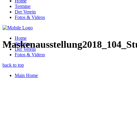
Home
Termine
Der Verein
Fotos & Videos
Home
Maskenausstellung2018_104_Stu
Termine
Der Verein
Fotos & Videos
back to top
Main Home