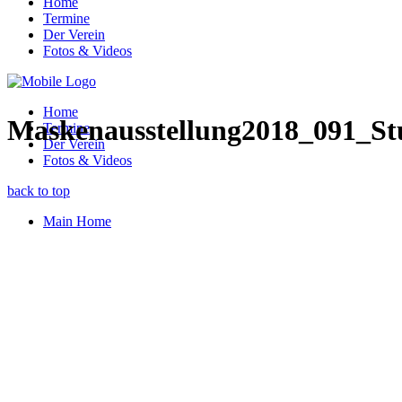
Home
Termine
Der Verein
Fotos & Videos
Home
Maskenausstellung2018_091_Stu
Termine
Der Verein
Fotos & Videos
back to top
Main Home