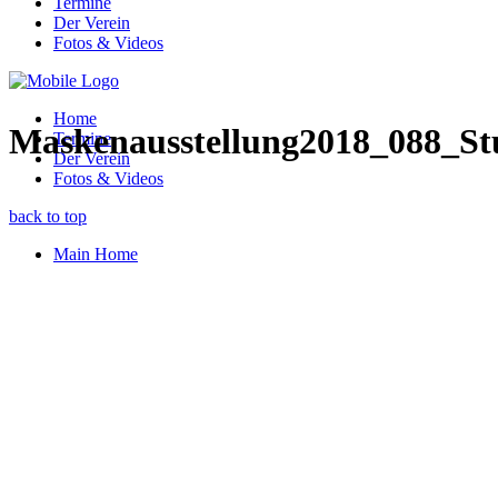
Termine
Der Verein
Fotos & Videos
Home
Maskenausstellung2018_088_Stu
Termine
Der Verein
Fotos & Videos
back to top
Main Home