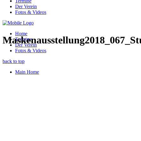
Termine
Der Verein
Fotos & Videos
Home
Maskenausstellung2018_067_Stu
Termine
Der Verein
Fotos & Videos
back to top
Main Home