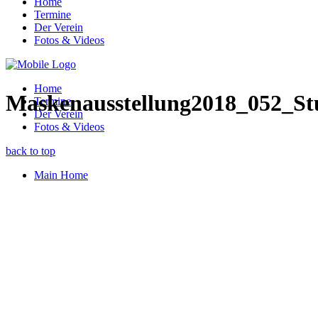
Home
Termine
Der Verein
Fotos & Videos
Home
Maskenausstellung2018_052_Stu
Termine
Der Verein
Fotos & Videos
back to top
Main Home