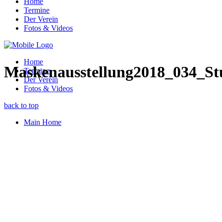
Home
Termine
Der Verein
Fotos & Videos
Home
Maskenausstellung2018_034_Stu
Termine
Der Verein
Fotos & Videos
back to top
Main Home