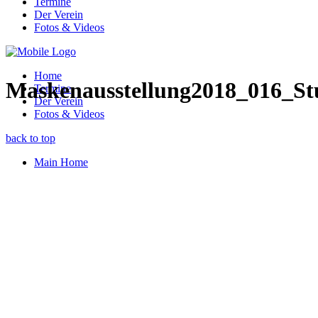
Termine
Der Verein
Fotos & Videos
Home
Maskenausstellung2018_016_Stu
Termine
Der Verein
Fotos & Videos
back to top
Main Home